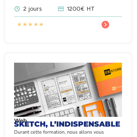
2 jours
1200€ HT
★
★
★
★
★
Web
SKETCH, L’INDISPENSABLE
Durant cette formation, nous allons vous