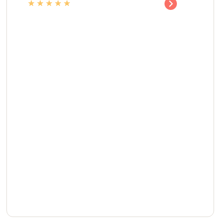
★
★
★
★
★