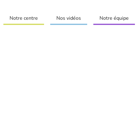
Notre centre
Nos vidéos
Notre équipe
Web
 VENEZ ! On a plein de formations pour vous et on est super 