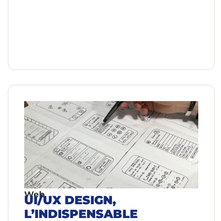
Web
UI/UX DESIGN,
L’INDISPENSABLE