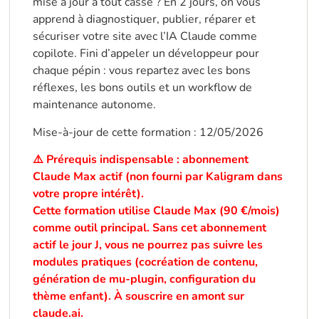
mise à jour a tout cassé ? En 2 jours, on vous
apprend à diagnostiquer, publier, réparer et
sécuriser votre site avec l’IA Claude comme
copilote. Fini d’appeler un développeur pour
chaque pépin : vous repartez avec les bons
réflexes, les bons outils et un workflow de
maintenance autonome.
Mise-à-jour de cette formation : 12/05/2026
⚠️ Prérequis indispensable : abonnement
Claude Max actif (non fourni par Kaligram dans
votre propre intérêt).
Cette formation utilise Claude Max (90 €/mois)
comme outil principal. Sans cet abonnement
actif le jour J, vous ne pourrez pas suivre les
modules pratiques (cocréation de contenu,
génération de mu-plugin, configuration du
thème enfant). À souscrire en amont sur
claude.ai.