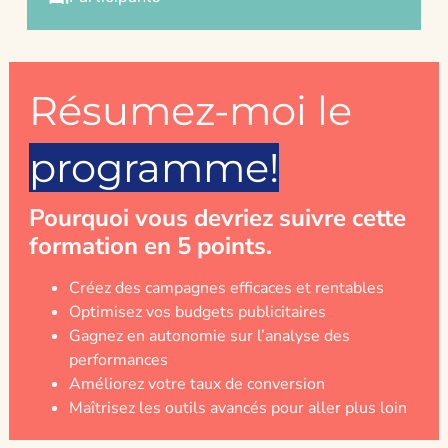
Résumez-moi le
programme!
Pourquoi vous devriez suivre cette
formation en 5 points.
Créez des campagnes efficaces et rentables
Optimisez vos budgets publicitaires
Gagnez en autonomie sur l’analyse des
performances
Améliorez votre taux de conversion
Maîtrisez les outils avancés pour aller plus loin