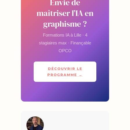
Envie de
maîtriser l’IA en
graphisme ?
Formations IA à Lille · 4
stagiaires max · Finançable
OPCO
DÉCOUVRIR LE
PROGRAMME →